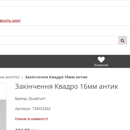
воніть мені
Бажання
не золото)
Закінчення Квадро 16мм антик
Закінчення Квадро 16мм антик
Бренд:
Quadrum
Артикул:
734553243
Немає в наявності