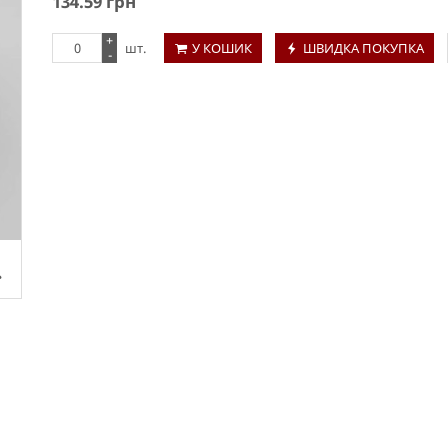
134.59
грн
+
шт.
У КОШИК
ШВИДКА ПОКУПКА
-