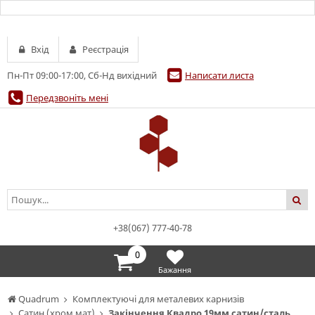
Вхід
Реєстрація
Пн-Пт 09:00-17:00, Сб-Нд вихідний
Написати листа
Передзвоніть мені
+38(067) 777-40-78
0
Бажання
Quadrum
Комплектуючі для металевих карнизів
Сатин (хром мат)
Закінчення Квадро 19мм сатин/сталь