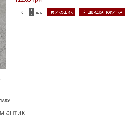
+
шт.
У КОШИК
ШВИДКА ПОКУПКА
-
КЛАДУ
мм антик