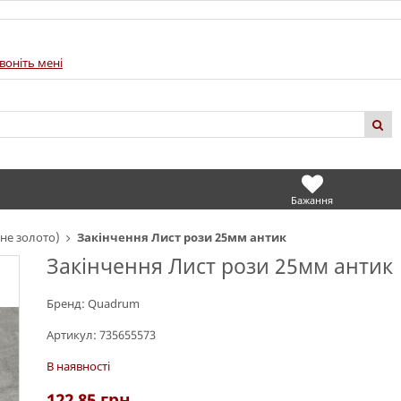
воніть мені
Бажання
не золото)
Закінчення Лист рози 25мм антик
Закінчення Лист рози 25мм антик
Бренд:
Quadrum
Артикул:
735655573
В наявності
122.85
грн