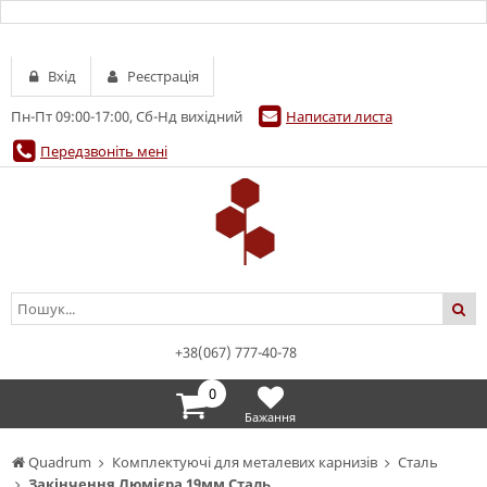
Вхід
Реєстрація
Пн-Пт 09:00-17:00, Сб-Нд вихідний
Написати листа
Передзвоніть мені
+38(067) 777-40-78
0
Бажання
Quadrum
Комплектуючі для металевих карнизів
Сталь
Закінчення Люмієра 19мм Сталь