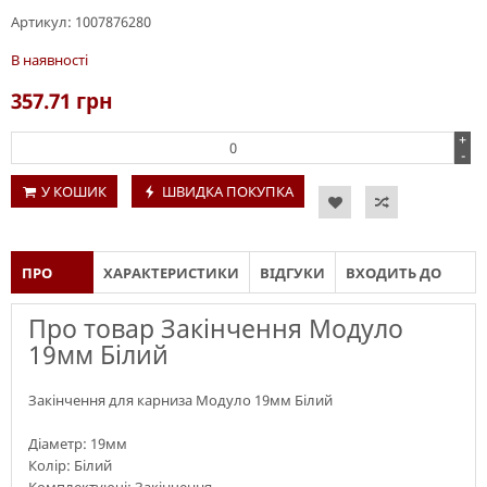
Артикул:
1007876280
В наявності
357.71
грн
+
-
У КОШИК
ШВИДКА ПОКУПКА
ПРО
ХАРАКТЕРИСТИКИ
ВІДГУКИ
ВХОДИТЬ ДО
ТОВАР
СКЛАДУ
Про товар Закінчення Модуло
19мм Білий
Закінчення для карниза Модуло 19мм Білий
Діаметр: 19мм
Колір: Білий