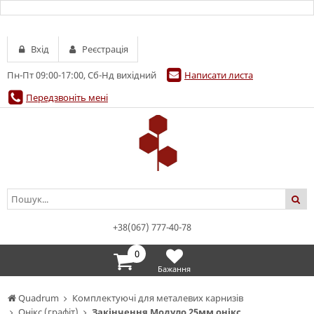
Вхід
Реєстрація
Пн-Пт 09:00-17:00, Сб-Нд вихідний
Написати листа
Передзвоніть мені
+38(067) 777-40-78
0
Бажання
Quadrum
Комплектуючі для металевих карнизів
Онікс (графіт)
Закінчення Модуло 25мм онікс