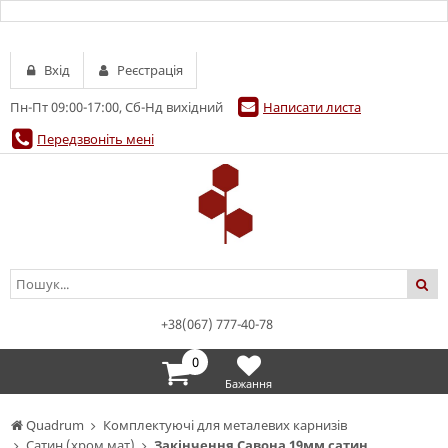
Вхід
Реєстрація
Пн-Пт 09:00-17:00, Сб-Нд вихідний
Написати листа
Передзвоніть мені
+38(067) 777-40-78
0
Бажання
Quadrum
Комплектуючі для металевих карнизів
Сатин (хром мат)
Закінчення Савона 19мм сатин