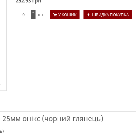
252.93
грн
+
шт.
У КОШИК
ШВИДКА ПОКУПКА
-
 25мм онікс (чорний глянець)
ь)