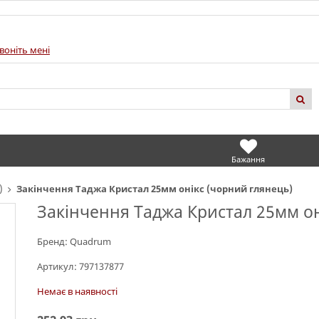
воніть мені
Бажання
)
Закінчення Таджа Кристал 25мм онікс (чорний глянець)
Закінчення Таджа Кристал 25мм он
Бренд:
Quadrum
Артикул:
797137877
Немає в наявності