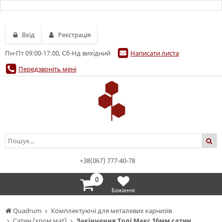
Вхід
Реєстрація
Пн-Пт 09:00-17:00, Сб-Нд вихідний
Написати листа
Передзвоніть мені
+38(067) 777-40-78
0
Бажання
Quadrum
Комплектуючі для металевих карнизів
Сатин (хром мат)
Закінчення Тоді Макс 16мм сатин