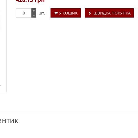
+
шт.
У КОШИК
ШВИДКА ПОКУПКА
-
антик