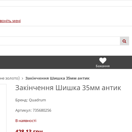
воніть мені
Бажання
не золото)
Закінчення Шишка 35мм антик
Закінчення Шишка 35мм антик
Бренд:
Quadrum
Артикул:
735680256
В наявності
428.13
грн