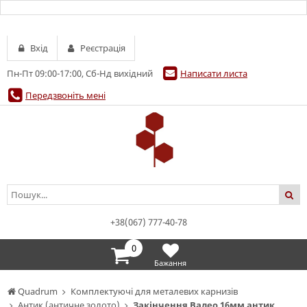
Вхід
Реєстрація
Пн-Пт 09:00-17:00, Сб-Нд вихідний
Написати листа
Передзвоніть мені
+38(067) 777-40-78
0
Бажання
Quadrum
Комплектуючі для металевих карнизів
Антик (античне золото)
Закінчення Валео 16мм антик