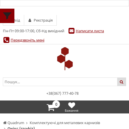
Вхід
Реєстрація
Пн-Пт 09:00-17:00, Сб-Нд вихідний
Написати листа
Передзвоніть мені
+38(067) 777-40-78
0
Бажання
Quadrum
Комплектуючі для металевих карнизів
Онікс (графіт)