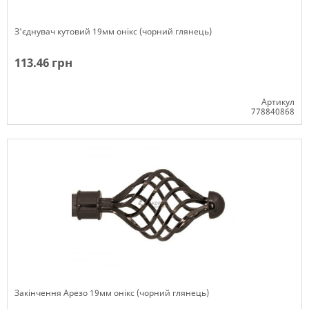
З'єднувач кутовий 19мм онікс (чорний глянець)
113.46 грн
Артикул
778840868
Немає в наявності
Закінчення Арезо 19мм онікс (чорний глянець)