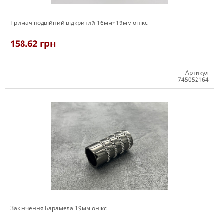
Тримач подвійний відкритий 16мм+19мм онікс
158.62 грн
Артикул
745052164
Є в наявності
Закінчення Барамела 19мм онікс