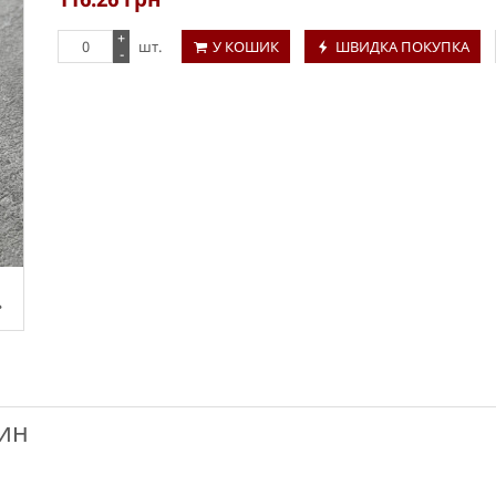
+
шт.
У КОШИК
ШВИДКА ПОКУПКА
-
тин