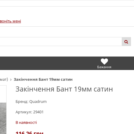
воніть мені
Бажання
мат)
Закінчення Бант 19мм сатин
Закінчення Бант 19мм сатин
Бренд:
Quadrum
Артикул:
29401
В наявності
116.26
грн