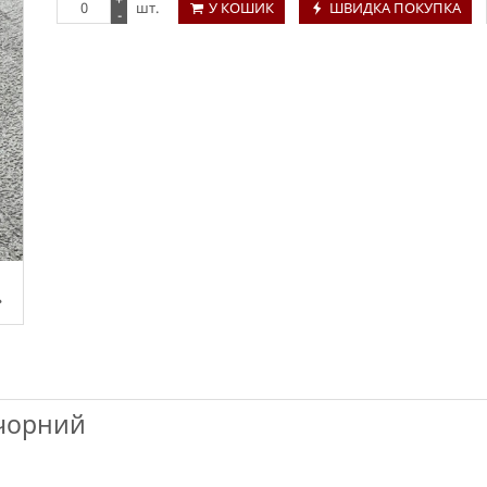
шт.
У КОШИК
ШВИДКА ПОКУПКА
-
 чорний