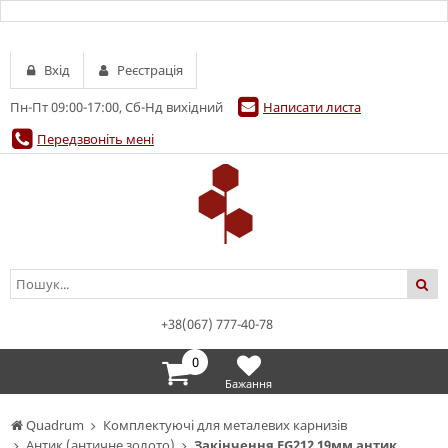
Вхід
Реєстрація
Пн-Пт 09:00-17:00, Сб-Нд вихідний
Написати листа
Передзвоніть мені
+38(067) 777-40-78
0
Бажання
Quadrum
Комплектуючі для металевих карнизів
Антик (античне золото)
Закінчення EG212 19мм антик