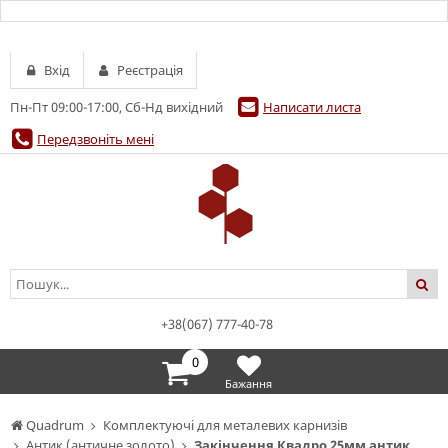
Вхід
Реєстрація
Пн-Пт 09:00-17:00, Сб-Нд вихідний
Написати листа
Передзвоніть мені
+38(067) 777-40-78
0
Бажання
Quadrum
Комплектуючі для металевих карнизів
Антик (античне золото)
Закінчення Квадро 25мм антик