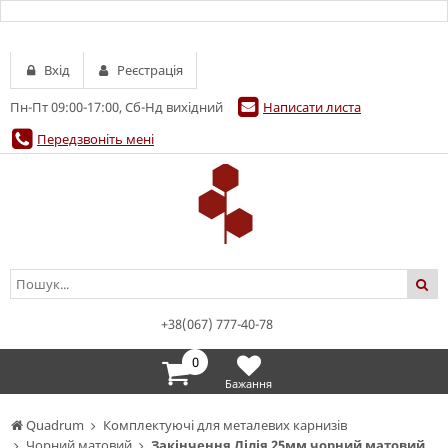
Вхід
Реєстрація
Пн-Пт 09:00-17:00, Сб-Нд вихідний
Написати листа
Передзвоніть мені
+38(067) 777-40-78
0
Бажання
Quadrum
Комплектуючі для металевих карнизів
Чорний матовий
Закінчення Лілія 25мм чорний матовий