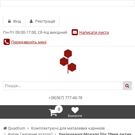
Вхід
Реєстрація
Пн-Пт 09:00-17:00, Сб-Нд вихідний
Написати листа
Передзвоніть мені
+38(067) 777-40-78
0
Бажання
Quadrum
Комплектуючі для металевих карнизів
Антик (античне золото)
Закінчення Модуло lite 19мм антик