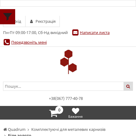
Вхід
Реєстрація
Пн-Пт 09:00-17:00, Сб-Нд вихідний
Написати листа
Передзвоніть мені
+38(067) 777-40-78
0
Бажання
Quadrum
Комплектуючі для металевих карнизів
Біле золото