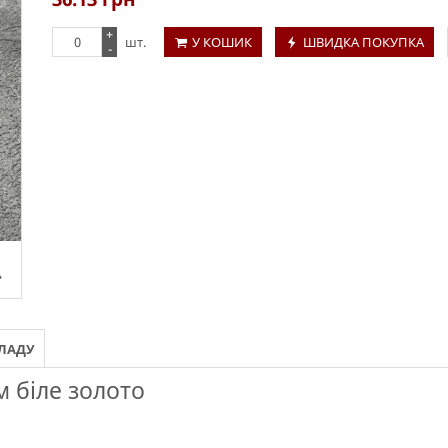
+
шт.
У КОШИК
ШВИДКА ПОКУПКА
-
КЛАДУ
 біле золото