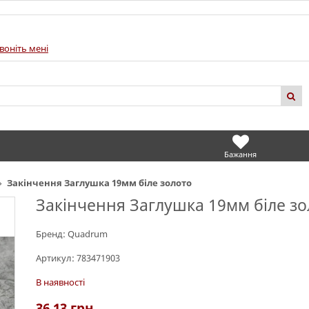
воніть мені
Бажання
Закінчення Заглушка 19мм біле золото
Закінчення Заглушка 19мм біле зо
Бренд:
Quadrum
Артикул:
783471903
В наявності
36.13
грн