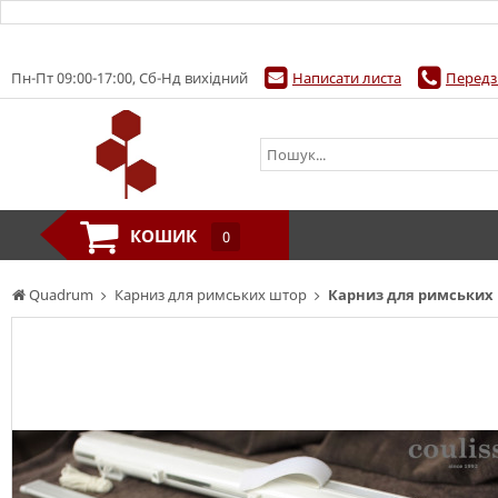
Пн-Пт 09:00-17:00, Сб-Нд вихідний
Написати листа
Передз
КОШИК
0
Quadrum
Карниз для римських штор
Карниз для римських ш