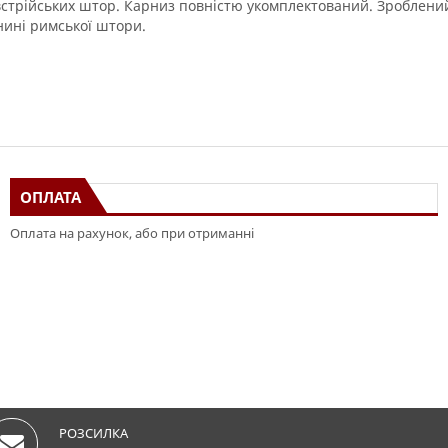
стрійських
штор
.
Карниз
повністю
укомплектований
.
Зроблений
нині
римської
штори
.
ОПЛАТА
Оплата на рахунок, або при отриманні
РОЗСИЛКА