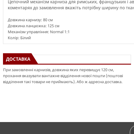
Цепочний механізм
карниза
для
римських
,
французьких
і
ав
коментарях до замовлення
вкажіть
потрібну
ширину
по тка
Довжина карнизу: 80 см
Довжина ланцюжка: 125 см
Механізм управління: Normal 1:1
Колір: Білий
ДОСТАВКА
При замовленні карнизів, довжина яких перевищує 120 см,
прохання вказувати вантажне відділення нової пошти (поштові
відділення такі товари не приймають). Або ж адресна доставка.