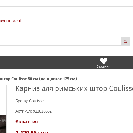
воніть мені
Бажання
тор Coulisse 80 см (ланцюжок 125 см)
Карниз для римських штор Couliss
Бренд:
Coulisse
Артикул:
923028652
Є в наявності
1,120.56
грн