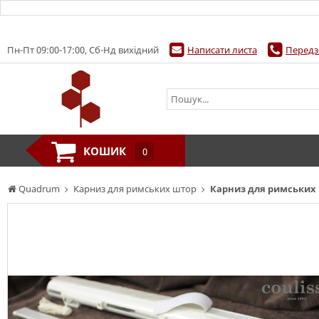
Пн-Пт 09:00-17:00, Сб-Нд вихідний
Написати листа
Передз
КОШИК
0
Quadrum
Карниз для римських штор
Карниз для римських ш