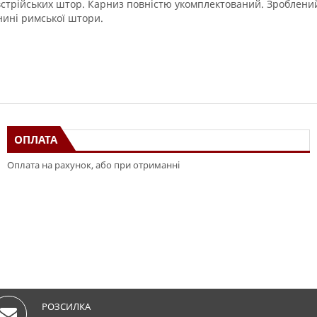
стрійських
штор
.
Карниз
повністю
укомплектований
.
Зроблений
нині
римської
штори
.
ОПЛАТА
Оплата на рахунок, або при отриманні
РОЗСИЛКА