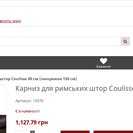
воніть мені
Бажання
тор Coulisse 80 см (ланцюжок 150 см)
Карниз для римських штор Couliss
Артикул:
19376
Є в наявності
1,127.79
грн
+