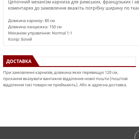
Цепочний механізм
карниза
для
римських
,
французьких
і
ав
коментарях до замовлення
вкажіть
потрібну
ширину
по тка
Довжина карнизу: 80 см
Довжина ланцюжка: 150 см
Механізм управління: Normal 1:1
Колір: Білий
ДОСТАВКА
При замовленні карнизів, довжина яких перевищує 120 см,
прохання вказувати вантажне відділення нової пошти (поштові
відділення такі товари не приймають). Або ж адресна доставка.