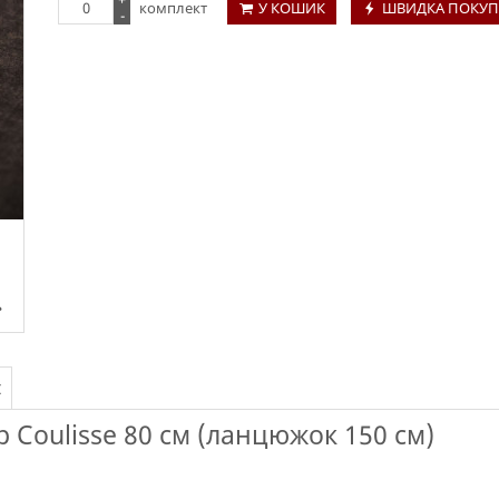
комплект
У КОШИК
ШВИДКА ПОКУП
-
І
 Coulisse 80 см (ланцюжок 150 см)