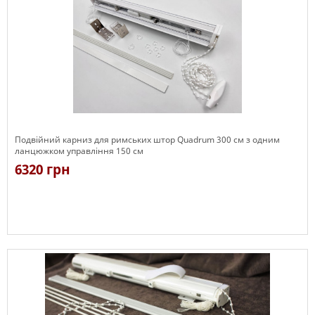
Подвійний карниз для римських штор Quadrum 300 см з одним
ланцюжком управління 150 см
6320 грн
Є в наявності