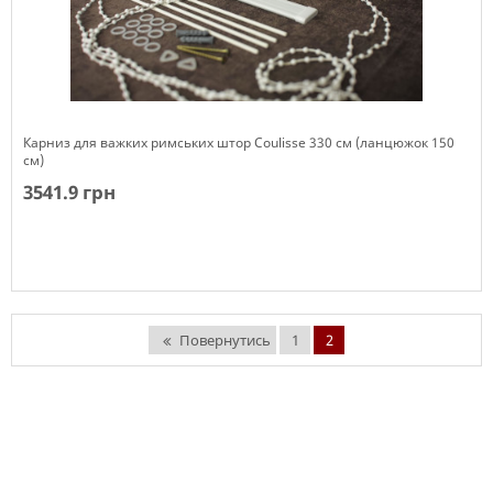
Карниз для важких римських штор Coulisse 330 см (ланцюжок 150
см)
3541.9 грн
Немає в наявності
Повернутись
1
2