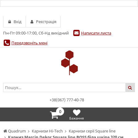
Вхід
Реєстрація
Пн-Пт 09:00-17:00, Сб-Нд вихідний
Написати листа
Передзвоніть мені
+38(067) 777-40-78
0
Бажання
Quadrum
Карнизи Hi-Tech
Карнизи серії Square line
Карниз Marcin Dekor Square line BOSS біла шкіра 320 см