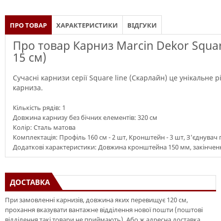
ПРО ТОВАР
ХАРАКТЕРИСТИКИ
ВІДГУКИ
Про товар Карниз Marcin Dekor Squar
15 см)
Сучасні карнизи серії Square line (Скарлайн) це унікальне 
карниза.
Кількість рядів: 1
Довжина карнизу без бічних елементів: 320 см
Колір: Сталь матова
Комплектація: Профіль 160 см - 2 шт, Кронштейн - 3 шт, З'єднувач пр
Додаткові характеристики: Довжина кронштейна 150 мм, закінченн
ДОСТАВКА
При замовленні карнизів, довжина яких перевищує 120 см,
прохання вказувати вантажне відділення нової пошти (поштові
відділення такі товари не приймають). Або ж адресна доставка.