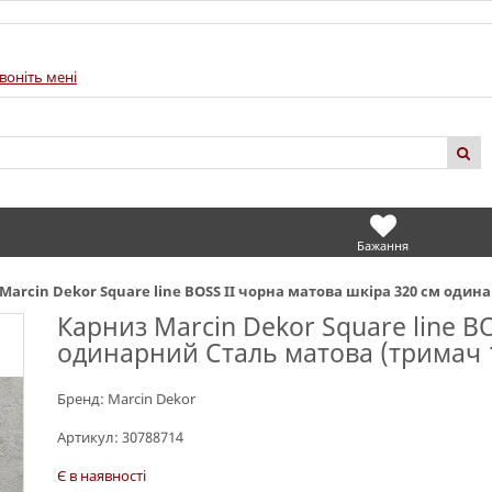
воніть мені
Бажання
Marcin Dekor Square line BOSS II чорна матова шкіра 320 см один
Карниз Marcin Dekor Square line B
одинарний Сталь матова (тримач 
Бренд:
Marcin Dekor
Артикул:
30788714
Є в наявності