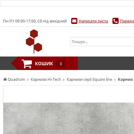
Пн-Пт 09:00-17:00, Сб-Нд вихідний
Написати листа
Передз
КОШИК
0
Quadrum
Карнизи Hi-Tech
Карнизи серії Square line
Карниз 