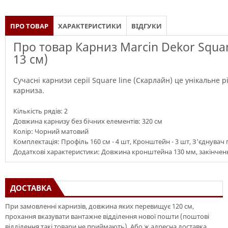
ПРО ТОВАР
ХАРАКТЕРИСТИКИ
ВІДГУКИ
Про товар Карниз Marcin Dekor Squar
13 см)
Сучасні карнизи серії Square line (Скарлайн) це унікальне 
карниза.
Кількість рядів: 2
Довжина карнизу без бічних елементів: 320 см
Колір: Чорний матовий
Комплектація: Профіль 160 см - 4 шт, Кронштейн - 3 шт, З'єднувач пр
Додаткові характеристики: Довжина кронштейна 130 мм, закінченн
ДОСТАВКА
При замовленні карнизів, довжина яких перевищує 120 см,
прохання вказувати вантажне відділення нової пошти (поштові
відділення такі товари не приймають). Або ж адресна доставка.