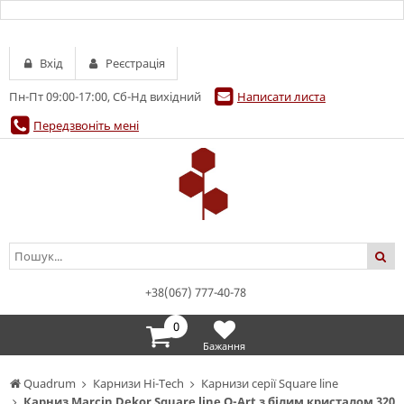
Вхід
Реєстрація
Пн-Пт 09:00-17:00, Сб-Нд вихідний
Написати листа
Передзвоніть мені
+38(067) 777-40-78
0
Бажання
Quadrum
Карнизи Hi-Tech
Карнизи серії Square line
Карниз Marcin Dekor Square line Q-Art з білим кристалом 320