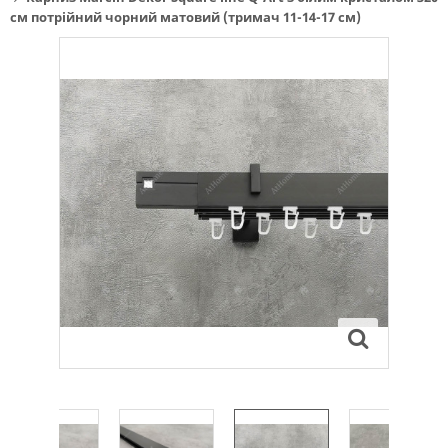
см потрійний чорний матовий (тримач 11-14-17 см)