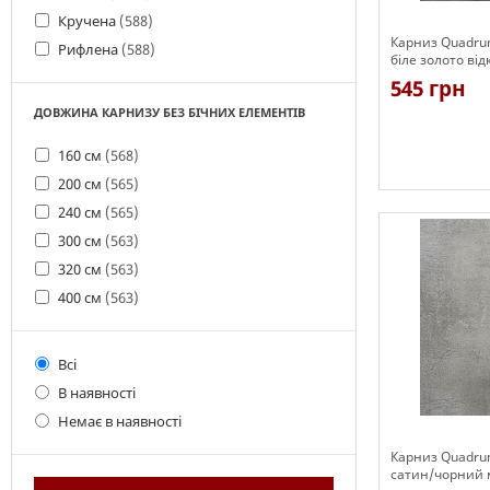
Кручена
(588)
Карниз Quadru
Рифлена
(588)
біле золото від
гачками)
545 грн
ДОВЖИНА КАРНИЗУ БЕЗ БІЧНИХ ЕЛЕМЕНТІВ
160 см
(568)
200 см
(565)
Є в наявності
240 см
(565)
300 см
(563)
320 см
(563)
400 см
(563)
Всі
В наявності
Немає в наявності
Карниз Quadru
сатин/чорний 