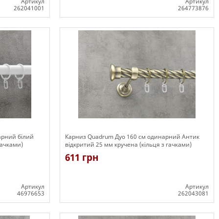
Артикул
Артикул
262041001
264773876
Є в наявності
арний білий
Карниз Quadrum Дуо 160 см одинарний Антик
гачками)
відкритий 25 мм кручена (кільця з гачками)
611 грн
Артикул
Артикул
46976653
262043081
Є в наявності