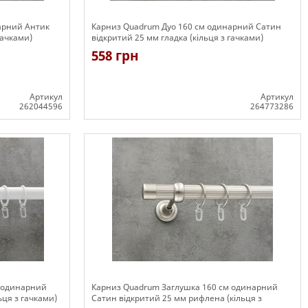
арний Антик
Карниз Quadrum Дуо 160 см одинарний Сатин
гачками)
відкритий 25 мм гладка (кільця з гачками)
558 грн
Артикул
Артикул
262044596
264773286
Є в наявності
м одинарний
Карниз Quadrum Заглушка 160 см одинарний
ьця з гачками)
Сатин відкритий 25 мм рифлена (кільця з