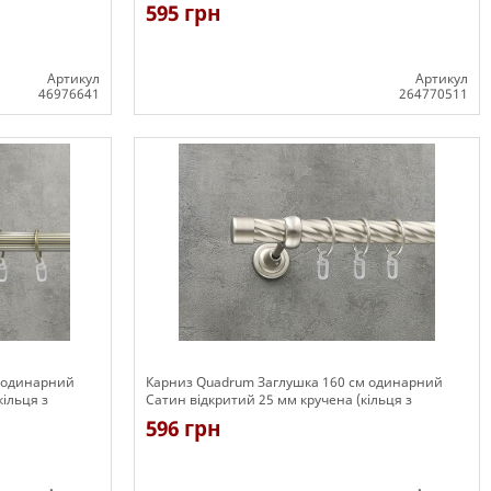
гачками)
595 грн
Артикул
Артикул
46976641
264770511
Є в наявності
м одинарний
Карниз Quadrum Заглушка 160 см одинарний
ільця з
Сатин відкритий 25 мм кручена (кільця з
гачками)
596 грн