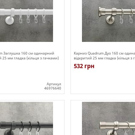
m Заглушка 160 см одинарний
Карниз Quadrum Дуо 160 см один
й 25 мм гладка (кільця з гачками)
відкритий 25 мм гладка (кільця з 
532 грн
Артикул
46976640
Є в наявності