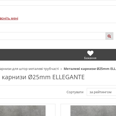
воніть мені
Бажання
арнизи для штор металеві трубчасті
Металеві карнизи Ø25mm EL
і карнизи Ø25mm ELLEGANTE
Сортувати
за рейтингом