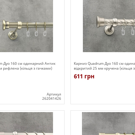
m Дуо 160 см одинарний Антик
Карниз Quadrum Дуо 160 см один
м рифлена (кільця з гачками)
відкритий 25 мм кручена (кільця 
611 грн
Артикул
262041426
Є в наявності