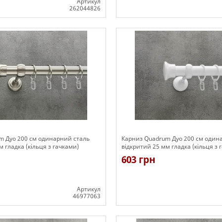
Артикул
262044826
Є в наявності
m Дуо 200 см одинарний сталь
Карниз Quadrum Дуо 200 см один
м гладка (кільця з гачками)
відкритий 25 мм гладка (кільця з 
603 грн
Артикул
46977063
Є в наявності