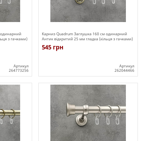
м одинарний
Карниз Quadrum Заглушка 160 см одинарний
льця з гачками)
Антик відкритий 25 мм гладка (кільця з гачками)
545 грн
Артикул
Артикул
264773256
262044466
Є в наявності