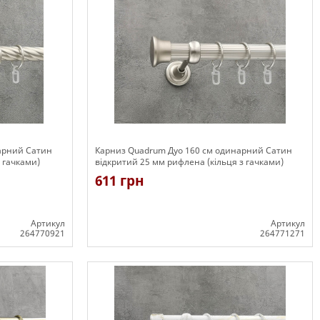
арний Сатин
Карниз Quadrum Дуо 160 см одинарний Сатин
з гачками)
відкритий 25 мм рифлена (кільця з гачками)
611 грн
Артикул
Артикул
264770921
264771271
Є в наявності