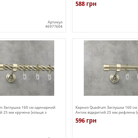
ми)
588 грн
Артикул
46977604
Є в наявності
m Заглушка 160 см одинарний
Карниз Quadrum Заглушка 160 с
й 25 мм кручена (кільця з
Антик відкритий 25 мм рифлена (к
гачками)
596 грн