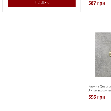
(кільця з гачка
587 грн
Є в наявності
Карниз Quadru
Антик відкрити
гачками)
596 грн