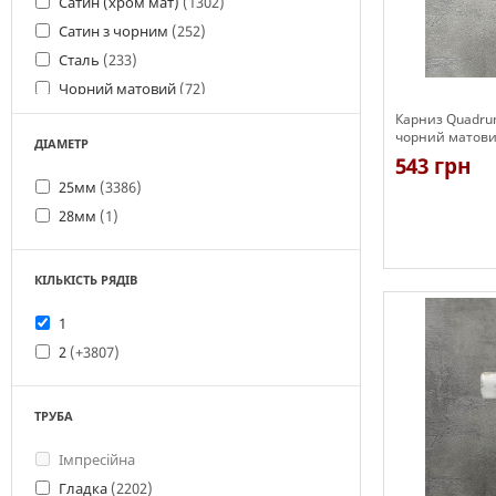
Сатин (хром мат)
(1302)
Сатин з чорним
(252)
Сталь
(233)
Чорний матовий
(72)
Карниз Quadru
чорний матовий
ДІАМЕТР
з гачками)
543 грн
25мм
(3386)
28мм
(1)
Є в наявності
КІЛЬКІСТЬ РЯДІВ
1
2
(+3807)
ТРУБА
Імпресійна
Гладка
(2202)