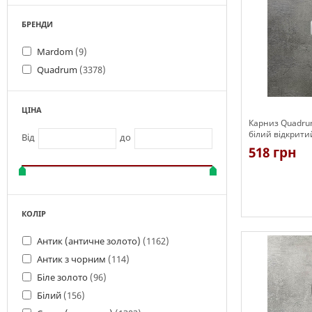
БРЕНДИ
Mardom
(9)
Quadrum
(3378)
ЦІНА
Карниз Quadru
білий відкрити
Від
до
518 грн
КОЛІР
Є в наявності
Антик (античне золото)
(1162)
Антик з чорним
(114)
Біле золото
(96)
Білий
(156)