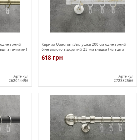
м одинарний
Карниз Quadrum Заглушка 200 см одинарний
ьця з гачками)
біле золото відкритий 25 мм гладка (кільця з
гачками)
618 грн
Артикул
Артикул
262044496
272382566
Є в наявності