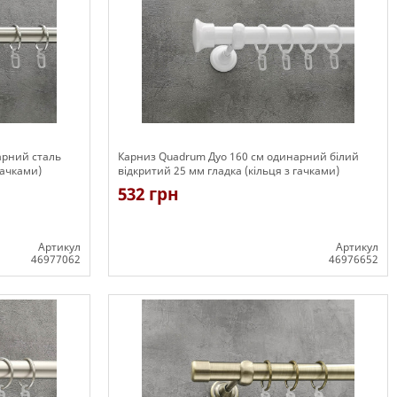
арний сталь
Карниз Quadrum Дуо 160 см одинарний білий
гачками)
відкритий 25 мм гладка (кільця з гачками)
532 грн
Артикул
Артикул
46977062
46976652
Є в наявності