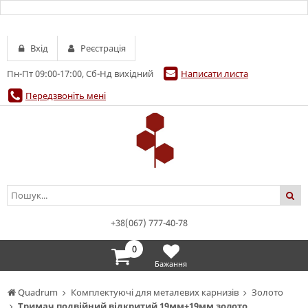
Вхід
Реєстрація
Пн-Пт 09:00-17:00, Сб-Нд вихідний
Написати листа
Передзвоніть мені
+38(067) 777-40-78
0
Бажання
Quadrum
Комплектуючі для металевих карнизів
Золото
Тримач подвійний відкритий 19мм+19мм золото