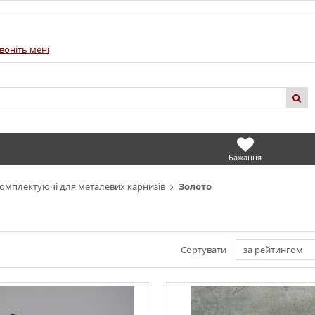
воніть мені
Бажання
омплектуючі для металевих карнизів
Золото
Сортувати
за рейтингом