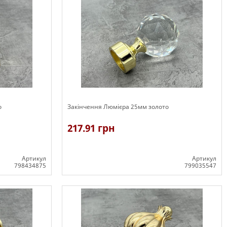
о
Закінчення Люмієра 25мм золото
217.91 грн
Артикул
Артикул
798434875
799035547
В наявності