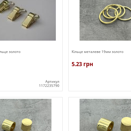
льце золото
Кільце металеве 19мм золото
5.23 грн
Артикул
1172235790
В наявності