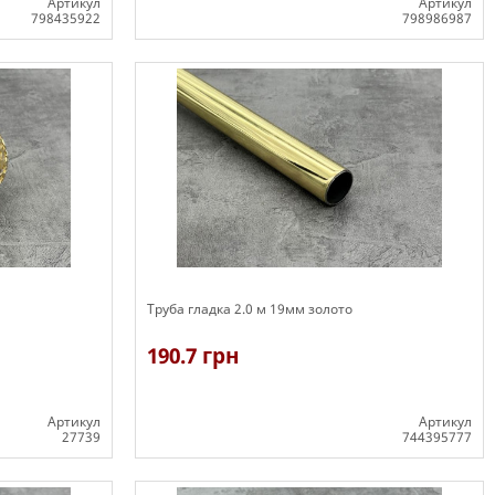
Артикул
Артикул
798435922
798986987
В наявності
Труба гладка 2.0 м 19мм золото
190.7 грн
Артикул
Артикул
27739
744395777
В наявності