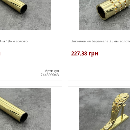
.4 м 19мм золото
Закінчення Барамела 25мм золот
н
227.38 грн
Артикул
744399043
В наявності