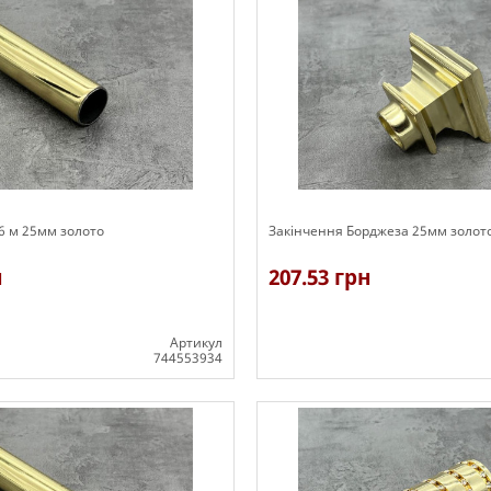
.6 м 25мм золото
Закінчення Борджеза 25мм золот
н
207.53 грн
Артикул
744553934
В наявності