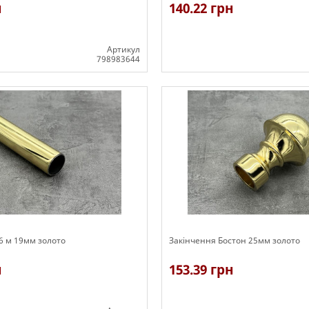
н
140.22 грн
Артикул
798983644
В наявності
.6 м 19мм золото
Закінчення Бостон 25мм золото
н
153.39 грн