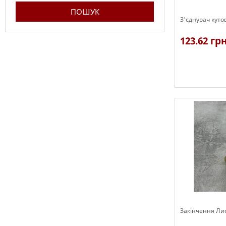
З'єднувач куто
123.62 гр
В наявності
Закінчення Ли