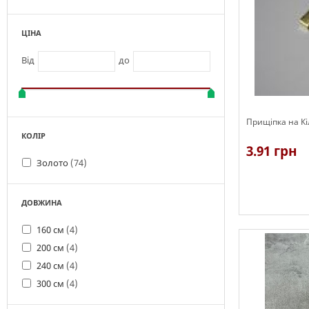
ЦІНА
Від
до
Прищіпка на Кі
КОЛІР
3.91 грн
Золото
(74)
ДОВЖИНА
В наявності
160 см
(4)
200 см
(4)
240 см
(4)
300 см
(4)