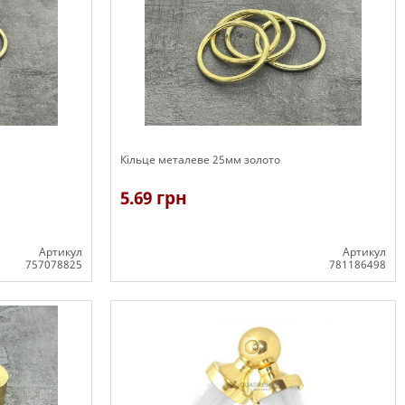
Кільце металеве 25мм золото
5.69 грн
Артикул
Артикул
757078825
781186498
В наявності