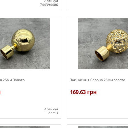
Артикул
744394406
В наявності
ля 25мм Золото
Закінчення Савона 25мм золото
н
169.63 грн
Артикул
27713
В наявності