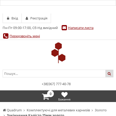
Вхід
Реєстрація
Пн-Пт 09:00-17:00, Сб-Нд вихідний
Написати листа
Передзвоніть мені
+38(067) 777-40-78
0
Бажання
Quadrum
Комплектуючі для металевих карнизів
Золото
Закінчення Калісто 25мм золото