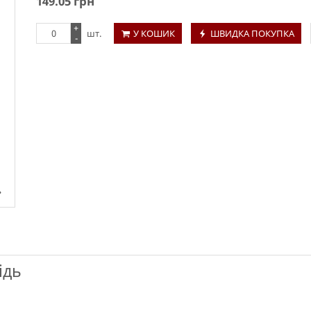
149.05
грн
+
шт.
У КОШИК
ШВИДКА ПОКУПКА
-
ідь