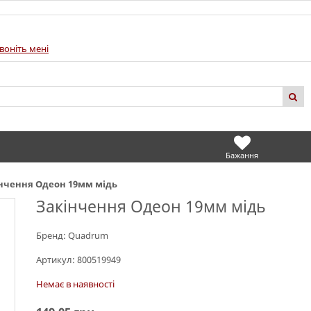
воніть мені
Бажання
нчення Одеон 19мм мідь
Закінчення Одеон 19мм мідь
Бренд:
Quadrum
Артикул:
800519949
Немає в наявності