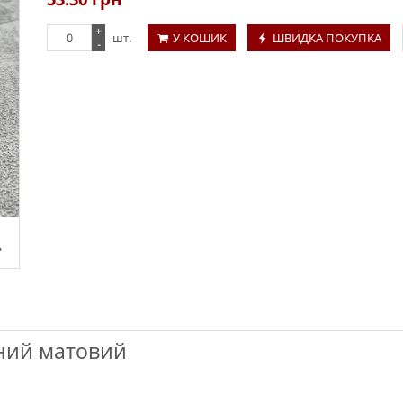
+
шт.
У КОШИК
ШВИДКА ПОКУПКА
-
рний матовий