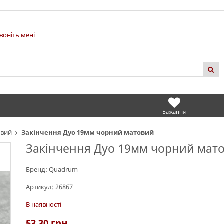
воніть мені
Бажання
овий
Закінчення Дуо 19мм чорний матовий
Закінчення Дуо 19мм чорний мат
Бренд:
Quadrum
Артикул:
26867
В наявності
53.30
грн