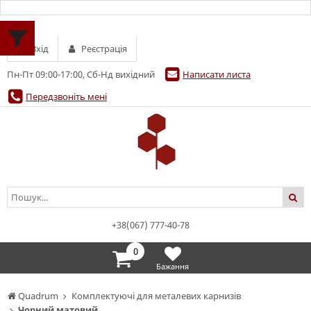
Вхід
Реєстрація
Пн-Пт 09:00-17:00, Сб-Нд вихідний
Написати листа
Передзвоніть мені
+38(067) 777-40-78
0
Бажання
Quadrum
Комплектуючі для металевих карнизів
Чорний матовий