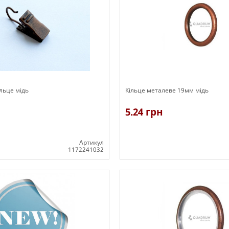
льце мідь
Кільце металеве 19мм мідь
5.24 грн
Артикул
1172241032
В наявності