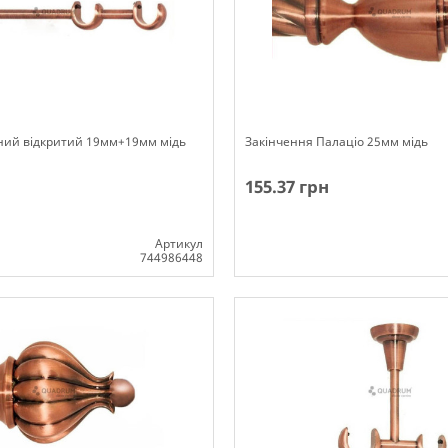
ний відкритий 19мм+19мм мідь
Закінчення Палаціо 25мм мідь
155.37 грн
Артикул
744986448
ості
Немає в наявності