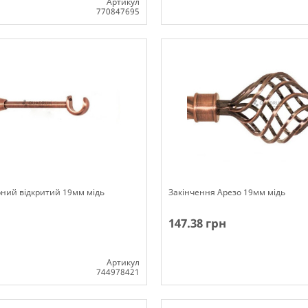
Артикул
770847695
ості
Немає в наявності
ний відкритий 19мм мідь
Закінчення Арезо 19мм мідь
147.38 грн
Артикул
744978421
ості
Немає в наявності