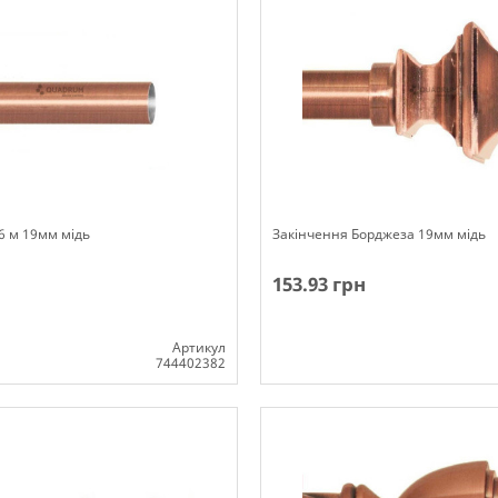
.6 м 19мм мідь
Закінчення Борджеза 19мм мідь
153.93 грн
Артикул
744402382
ості
Немає в наявності