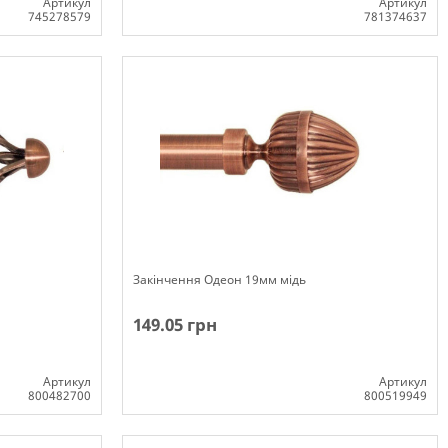
Артикул
Артикул
745278579
781374637
Немає в наявності
Закінчення Одеон 19мм мідь
149.05 грн
Артикул
Артикул
800482700
800519949
Немає в наявності