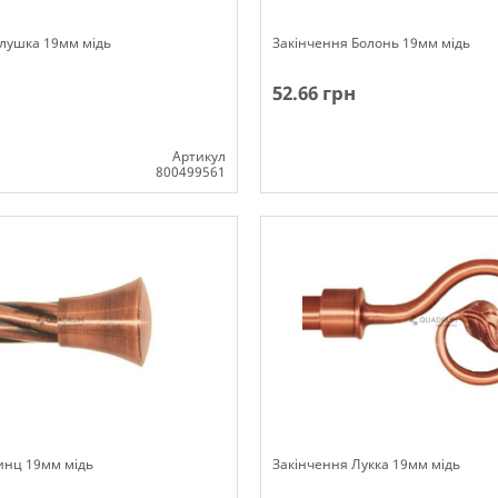
глушка 19мм мідь
Закінчення Болонь 19мм мідь
52.66 грн
Артикул
800499561
ості
Немає в наявності
инц 19мм мідь
Закінчення Лукка 19мм мідь