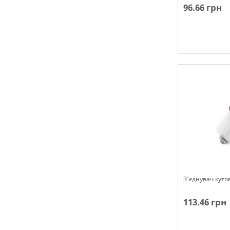
96.66 грн
Немає в наявн
З'єднувач куто
113.46 грн