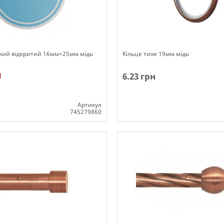
ний відкритий 16мм+25мм мідь
Кільце тихе 19мм мідь
н
6.23 грн
Артикул
745279860
Немає в наявності