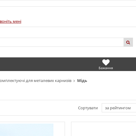
воніть мені
Бажання
омплектуючі для металевих карнизів
Мідь
Сортувати
за рейтингом