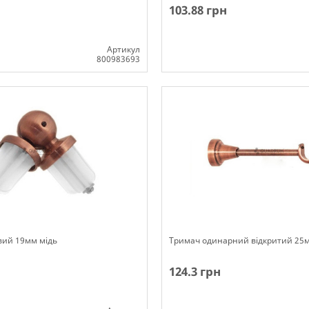
103.88 грн
Артикул
800983693
ості
Немає в наявності
вий 19мм мідь
Тримач одинарний відкритий 25м
124.3 грн