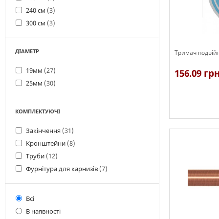
240 см
(3)
300 см
(3)
ДІАМЕТР
Тримач подвій
19мм
(27)
156.09 гр
25мм
(30)
КОМПЛЕКТУЮЧІ
Є в наявності
Закінчення
(31)
Кронштейни
(8)
Труби
(12)
Фурнітура для карнизів
(7)
Всі
В наявності